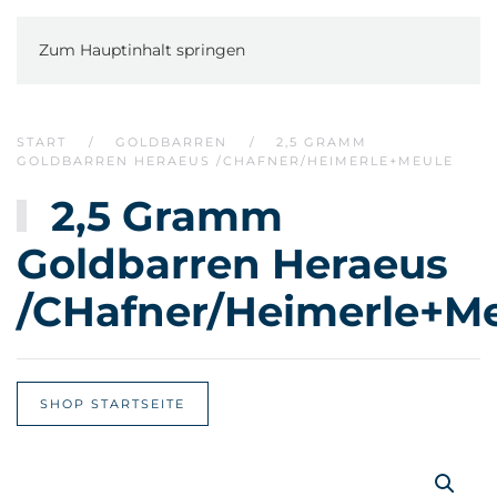
Zum Hauptinhalt springen
START
GOLDBARREN
2,5 GRAMM
GOLDBARREN HERAEUS /CHAFNER/HEIMERLE+MEULE
2,5 Gramm
Goldbarren Heraeus
/CHafner/Heimerle+M
SHOP STARTSEITE