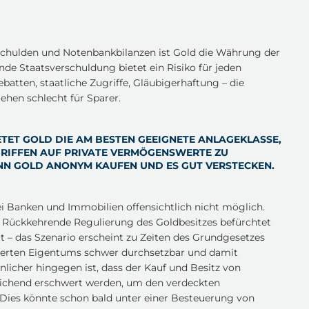
sschulden und Notenbankbilanzen ist Gold die Währung der
nde Staatsverschuldung bietet ein Risiko für jeden
batten, staatliche Zugriffe, Gläubigerhaftung – die
ehen schlecht für Sparer.
TET GOLD DIE AM BESTEN GEEIGNETE ANLAGEKLASSE,
GRIFFEN AUF PRIVATE VERMÖGENSWERTE ZU
NN GOLD ANONYM KAUFEN UND ES GUT VERSTECKEN.
ei Banken und Immobilien offensichtlich nicht möglich.
h Rückkehrende Regulierung des Goldbesitzes befürchtet
t – das Szenario erscheint zu Zeiten des Grundgesetzes
kerten Eigentums schwer durchsetzbar und damit
licher hingegen ist, dass der Kauf und Besitz von
eichend erschwert werden, um den verdeckten
Dies könnte schon bald unter einer Besteuerung von