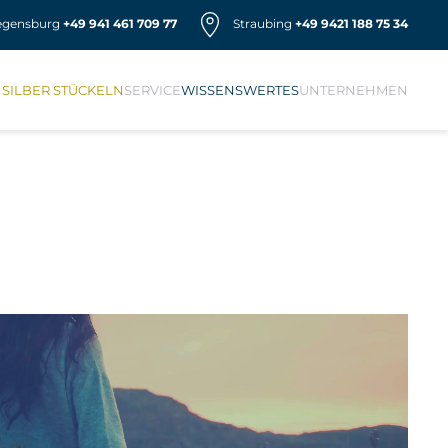
egensburg
+49 941 461 709 77
Straubing
+49 9421 188 75 34
 SILBER STÜCKELN
SERVICE
WISSENSWERTES
UNTERNEHMEN