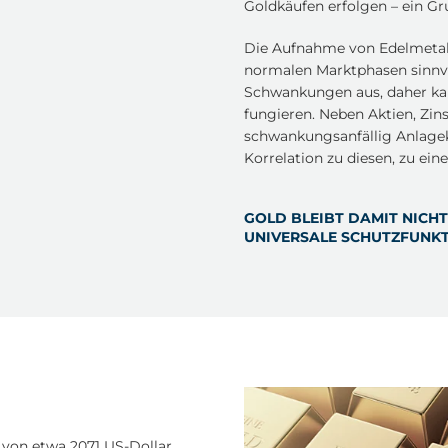
Goldkäufen erfolgen – ein Gr
Die Aufnahme von Edelmetalle
normalen Marktphasen sinnvol
Schwankungen aus, daher kan
fungieren. Neben Aktien, Zin
schwankungsanfällig Anlagekl
Korrelation zu diesen, zu ein
GOLD BLEIBT DAMIT NICHT
UNIVERSALE SCHUTZFUNKT
 von etwa 2071 US-Dollar