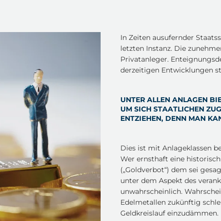
In Zeiten ausufernder Staat
letzten Instanz. Die zunehme
Privatanleger. Enteignungsde
derzeitigen Entwicklungen st
UNTER ALLEN ANLAGEN BIE
UM SICH STAATLICHEN ZU
ENTZIEHEN, DENN MAN KA
Dies ist mit Anlageklassen b
Wer ernsthaft eine historisc
(„Goldverbot“) dem sei gesag
unter dem Aspekt des veran
unwahrscheinlich. Wahrschein
Edelmetallen zukünftig schl
Geldkreislauf einzudämmen. 