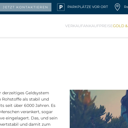
PARKPLÄTZE VOR ORT
R
JETZT KONTAKTIEREN
VERKAUF
ANKAUF
PREISE
GOLD &
er derzeitiges Geldsystem
n Rohstoffe als stabil und
s seit über 6000 Jahren. Es
r Menschen verankert, sogar
e eingelagert. Das, und sein
wertstabil und damit zum