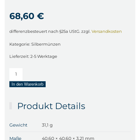
68,60
€
differenzbesteuert nach §25a UStG.
zzgl.
Versandkosten
Kategorie:
Silbermünzen
Lieferzeit:
2-5 Werktage
1
Unze
In den Warenkorb
Silbermünze
Känguru
(Perth
Produkt Details
Mint)
Kangaroo
–
Gewicht
31,1 g
divers
/
Maße
40,60 × 40,60 × 3,21 mm
2.