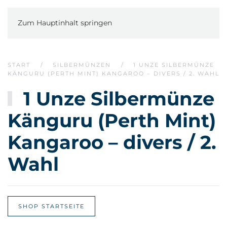
Zum Hauptinhalt springen
START
SILBERMÜNZEN
1 UNZE SILBERMÜNZE
KÄNGURU (PERTH MINT) KANGAROO – DIVERS / 2. WAHL
1 Unze Silbermünze
Känguru (Perth Mint)
Kangaroo – divers / 2.
Wahl
SHOP STARTSEITE