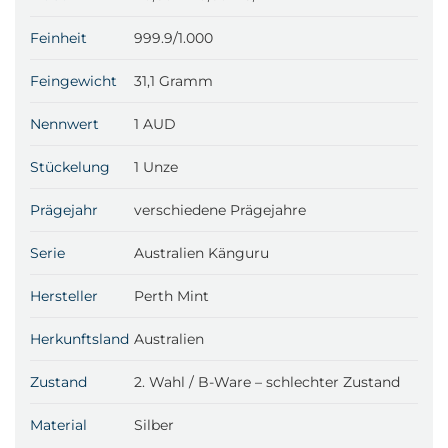
Wahl
Feinheit
999.9/1.000
Menge
Feingewicht
31,1 Gramm
Nennwert
1 AUD
Stückelung
1 Unze
Prägejahr
verschiedene Prägejahre
Serie
Australien Känguru
Hersteller
Perth Mint
Herkunftsland
Australien
Zustand
2. Wahl / B-Ware – schlechter Zustand
Material
Silber