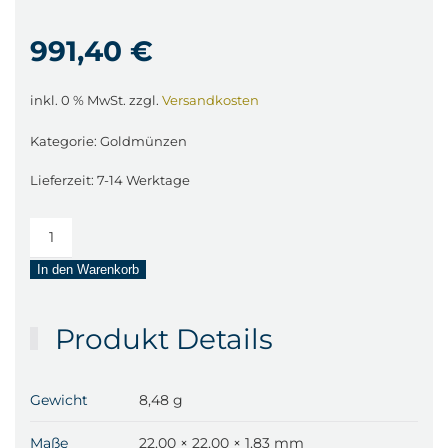
991,40
€
inkl. 0 % MwSt.
zzgl.
Versandkosten
Kategorie:
Goldmünzen
Lieferzeit:
7-14 Werktage
1/4
Unze
In den Warenkorb
Goldmünze
American
Eagle
Produkt Details
–
divers
Menge
Gewicht
8,48 g
Maße
22,00 × 22,00 × 1,83 mm