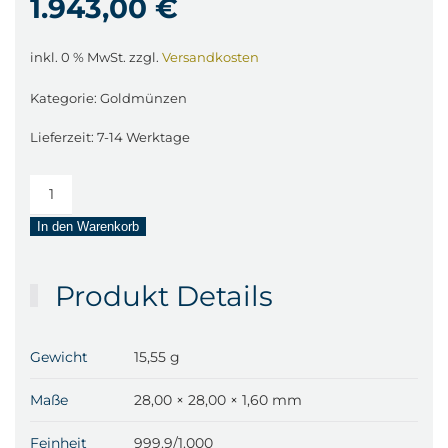
1.943,00
€
inkl. 0 % MwSt.
zzgl.
Versandkosten
Kategorie:
Goldmünzen
Lieferzeit:
7-14 Werktage
1/2
Unze
In den Warenkorb
Goldmünze
100
Euro
Produkt Details
Deutschland
–
divers
Gewicht
15,55 g
Menge
Maße
28,00 × 28,00 × 1,60 mm
Feinheit
999.9/1.000