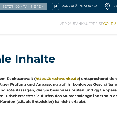
PARKPLÄTZE VOR ORT
R
JETZT KONTAKTIEREN
VERKAUF
ANKAUF
PREISE
GOLD &
le Inhalte
nem Rechtsanwalt (
https://drschwenke.de
) entsprechend den
ältiger Prüfung und Anpassung auf Ihr konkretes Geschäfts
nd rote Passagen, die Sie besonders prüfen und ggf. anpass
ten. Urheberrecht: Sie dürfen das Muster solange innerhalb 
unden (z.B. als Entwickler) ist nicht erlaubt.