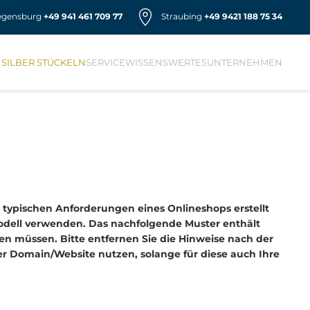
egensburg
+49 941 461 709 77
Straubing
+49 9421 188 75 34
 SILBER STÜCKELN
SERVICE
WISSENSWERTES
UNTERNEHMEN
 typischen Anforderungen eines Onlineshops erstellt
modell verwenden. Das nachfolgende Muster enthält
en müssen. Bitte entfernen Sie die Hinweise nach der
der Domain/Website nutzen, solange für diese auch Ihre